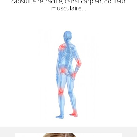
capsulite retractile, canal carpien, douleur
musculaire…